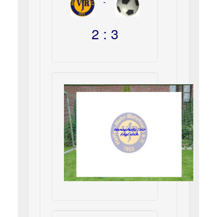
-
2 : 3