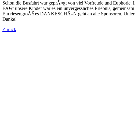
Schon die Busfahrt war geprÃ¤gt von viel Vorfreude und Euphorie. 
FÃ¼r unsere Kinder war es ein unvergessliches Erlebnis, gemeinsam 
Ein riesengroÃŸes DANKESCHÃ–N geht an alle Sponsoren, Unters
Danke!
Zurück