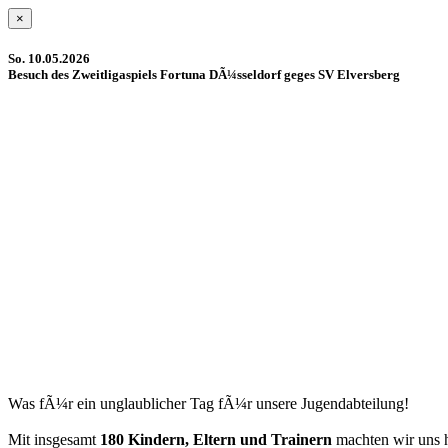
×
So. 10.05.2026
Besuch des Zweitligaspiels Fortuna DÃ¼sseldorf geges SV Elversberg
Was fÃ¼r ein unglaublicher Tag fÃ¼r unsere Jugendabteilung!
Mit insgesamt
180 Kindern, Eltern und Trainern
machten wir uns 