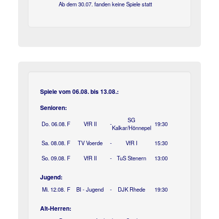
Ab dem 30.07. fanden keine Spiele statt
Spiele vom 06.08. bis 13.08.:
Senioren:
SG
Do. 06.08.
F
VfR II
-
19:30
Kalkar/Hönnepel
Sa. 08.08.
F
TV Voerde
-
VfR I
15:30
So. 09.08.
F
VfR II
-
TuS Stenern
13:00
Jugend:
Mi. 12.08.
F
BI - Jugend
-
DJK Rhede
19:30
Alt-Herren: