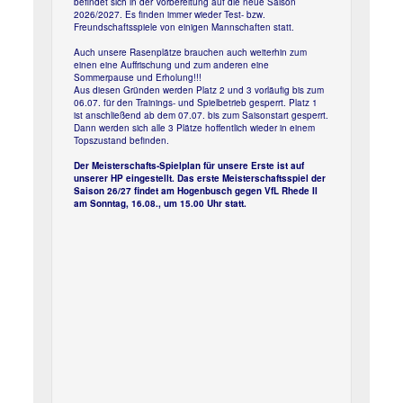
befindet sich in der Vorbereitung auf die neue Saison
2026/2027. Es finden immer wieder Test- bzw.
Freundschaftsspiele von einigen Mannschaften statt.
Auch unsere Rasenplätze brauchen auch weiterhin zum
einen eine Auffrischung und zum anderen eine
Sommerpause und Erholung!!!
Aus diesen Gründen werden Platz 2 und 3 vorläufig bis zum
06.07. für den Trainings- und Spielbetrieb gesperrt. Platz 1
ist anschließend ab dem 07.07. bis zum Saisonstart gesperrt.
Dann werden sich alle 3 Plätze hoffentlich wieder in einem
Topszustand befinden.
Previous
Next
Der Meisterschafts-Spielplan für unsere Erste ist auf
unserer HP eingestellt. Das erste Meisterschaftsspiel der
Saison 26/27 findet am Hogenbusch gegen VfL Rhede II
am Sonntag, 16.08., um 15.00 Uhr statt.