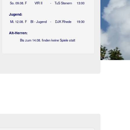
So. 09.08.
F
VfR II
-
TuS Stenern
13:00
Jugend:
Mi. 12.08.
F
BI - Jugend
-
DJK Rhede
19:30
Alt-Herren:
Bis zum 14.08. finden keine Spiele statt