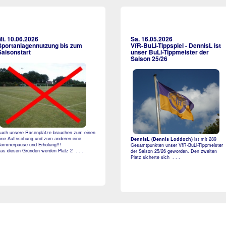
Mi. 10.06.2026
Sa. 16.05.2026
Sportanlagennutzung bis zum
VfR-BuLi-Tippspiel - DennisL ist
Saisonstart
unser BuLi-Tippmeister der
Saison 25/26
uch unsere Rasenplätze brauchen zum einen
ine Auffrischung und zum anderen eine
DennisL (Dennis Loddoch)
ist mit 289
ommerpause und Erholung!!!
Gesamtpunkten unser VfR-BuLi-Tippmeister
us diesen Gründen werden Platz 2 . . .
der Saison 25/26 geworden. Den zweiten
Platz sicherte sich . . .