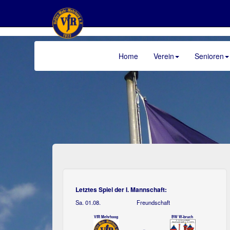
Home
Verein
Senioren
>
Letztes Spiel der I. Mannschaft:
Sa. 01.08.
Freundschaft
VfR Mehrhoog
BW W-bruch
-