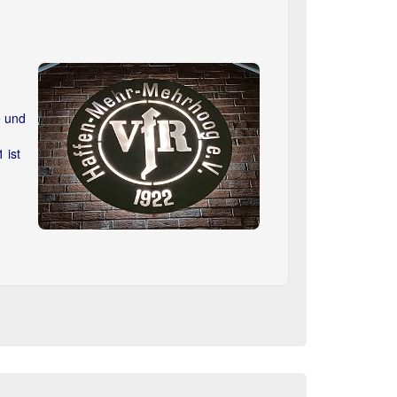
Next
e und
 ist