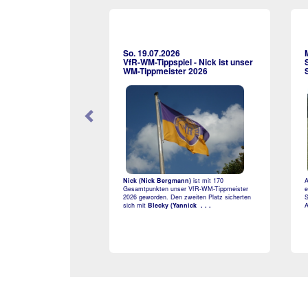
So. 19.07.2026
VfR-WM-Tippspiel - Nick ist unser
WM-Tippmeister 2026
Nick (Nick Bergmann)
ist mit 170
A
Gesamtpunkten unser VfR-WM-Tippmeister
e
2026 geworden. Den zweiten Platz sicherten
S
sich mit
Blecky (Yannick . . .
A