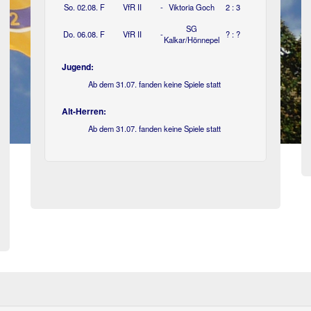
So. 02.08.
F
VfR II
-
Viktoria Goch
2 : 3
SG
Do. 06.08.
F
VfR II
-
? : ?
Kalkar/Hönnepel
Jugend:
Ab dem 31.07. fanden keine Spiele statt
Alt-Herren:
Ab dem 31.07. fanden keine Spiele statt