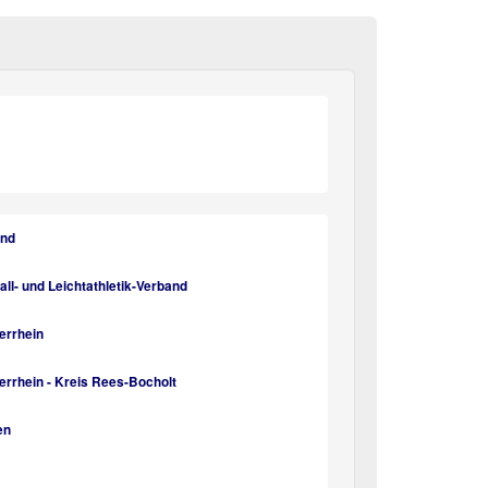
und
l- und Leichtathletik-Verband
errhein
rrhein - Kreis Rees-Bocholt
en