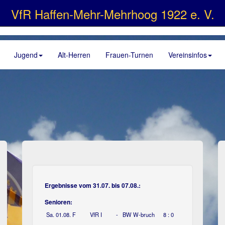
VfR Haffen-Mehr-Mehrhoog 1922 e. V.
Jugend
Alt-Herren
Frauen-Turnen
Vereinsinfos
Ergebnisse vom 31.07. bis 07.08.:
Senioren:
Sa. 01.08.
F
VfR I
-
BW W-bruch
8 : 0